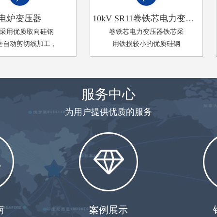
炉变压器
10kV SR11卷铁芯电力变压器
用优质取向硅钢
卷铁芯电力变压器铁芯采
动剪切线加工，
用铁损较小的优质硅钢
斜接缝、不冲孔、
片，不需要冲剪，且无冲
粘带绑扎工艺制
孔，消除了传统铁芯横
造。
向、纵向的接缝，减小磁
服务中心
阻和损耗，充分利用了硅
钢片取向性，消除了因磁
为用户提供优质的服务
路与硅钢片的取向不一致
所增加成品的损耗，并降
低了噪声、空载损耗及空
载电流，是低损耗、低噪
声的节能变压器，是配电
电网更新换代的产品。
南
案例展示