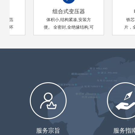
组合式变压器
电
或箔
体积小,结构紧凑,安装方
铁芯采
，环
便。 全密封,全绝缘结构,可
片，全自
干燥
靠保证人身安全。
45度全
机械
无纬玻璃
冲击
服务宗旨
服务指