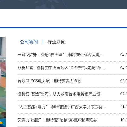
公司新闻
行业新闻
一路“标”升丨奋进“春天里”，柳特变中标两大电解铝标杆项目
04-
双誉加冕 | 柳特变荣膺自治区“首台套”认定与“单项冠军”两项殊荣
04-
首尔ELECS电力展，柳特变实力圈粉
03-
柳特变“智造”出海，助力越南首条电解铝产业链落地
02-
“人工智能+电力”！柳特变携手广西大学共筑东盟智能能源科技高地
11-
凭实力“出圈” 丨柳特变“硬核”亮相东盟博览会
10-