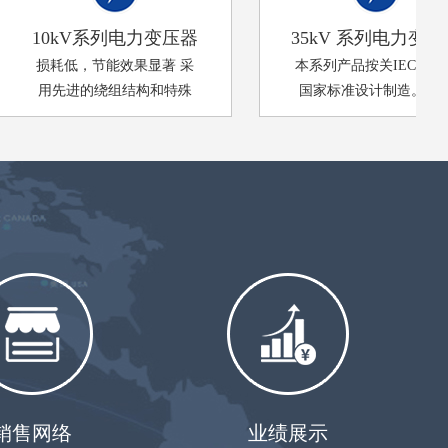
10kV系列电力变压器
35kV 系列电力变压器
损耗低，节能效果显著 采
本系列产品按关IEC标准、
用先进的绕组结构和特殊
国家标准设计制造。采用
的绕组端面支撑，产品具
新型绝缘结构及可靠的机
有较高的绝缘强度及抗短
械压紧方式，绝缘性能
路能力
好，抗短路能力强。大中
型变压器线圈采用油导向
结构，保证良好的冷却效
果。配用片式散热器，噪
音低，美观大方。
销售网络
业绩展示