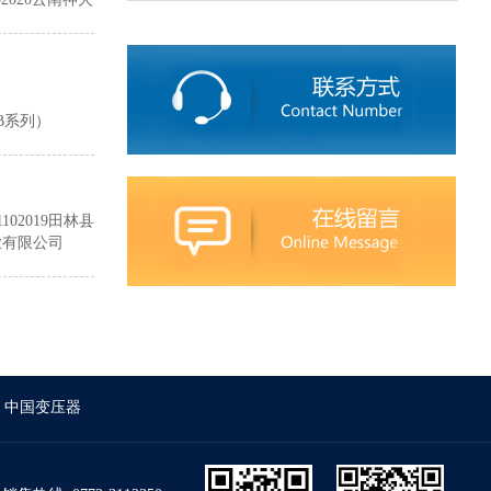
-4000/35-
2202019眉山
环江合作水电站
司SFPZ11-
公司 S11-
-
110-
1352019青岛
3150/110-
限公司 S11-
0/110-
北方化学工业有限公司
中国石油化工股份有限
2352019岑溪市
9中冶京诚工程技术
M-50/35-
气有限公司（贵州
351广西誉升锗业
、茅草桥、沙坝水
02019田林县
019中国石油化工
1102019南宁
硅业有限公司
35-
Z-
2019SZ11-
2019岑溪市水利
19中色国际贸易有
00/35-
1-10.5-
018广西敏诚矿
公司 SF11-
102019青海俊民
和冶炼有限责任公
352019贵港市江
团坡电厂SF9-
分公司
SZ11-
有限公司物资装备
Z-
.41352018
1广西大新龙腾锰品
县水利电业有限公
中国变压器
2018中冶京诚工程
PZ-
/35-
公司S11-
平市宝马铁合金有限
-6.33352018
02018柳州市龙溪
52009重庆乌江
广西电网有限公司
天宏基硅业有限公司
金集团五矿硅业有