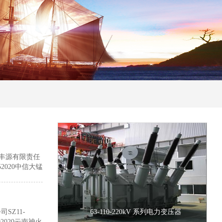
果丰源有限责任
352020中信大锰
 S13-
0/35-10.5-
.51352020
352019广西
SZ11-
63-110-220kV 系列电力变压器
1352019万洲
202020云南神火